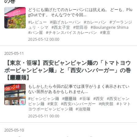
の巻
どうにも揚げたてのカレーパンには抗えぬ。 どーも、Plu
gOutです。 そんなワケで今回…
#
レビュー
#
揚げカレーパン
#
カレーパン
#
ブーランジ
ュリ・シマ
#
西太子堂
#
世田谷
#
Boulangerie Shima
#
パン屋
#
チキンスパイスカレーパン
#
東京
2025-05-12 00:00
2025
-
05
-
11
【東京・笹塚】西安ビャンビャン麺の「トマトヨウ
ポービャンビャン麺」と「西安ハンバーガー」の巻
【𰻞𰻞麺】
もしかしたら今回の記事では漢字がうまく表示されてい
ない箇所があるかもしれません…
#
ビャンビャン麺
#
𰻞𰻞麺
#
笹塚
#
西安
#
西安ビャン
ビャン麺
#
東京
#
西安ハンバーガー
#
肉夾饃
#
トマト
ヨウポービャンビャン麺
#
油潑麺
2025-05-11 00:00
2025
-
05
-
10