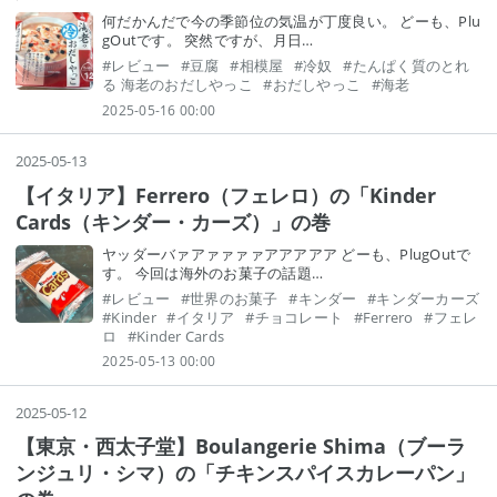
何だかんだで今の季節位の気温が丁度良い。 どーも、Plu
gOutです。 突然ですが、月日…
#
レビュー
#
豆腐
#
相模屋
#
冷奴
#
たんぱく質のとれ
る 海老のおだしやっこ
#
おだしやっこ
#
海老
2025-05-16 00:00
2025
-
05
-
13
【イタリア】Ferrero（フェレロ）の「Kinder
Cards（キンダー・カーズ）」の巻
ヤッダーバァアァァァァアアアアア どーも、PlugOutで
す。 今回は海外のお菓子の話題…
#
レビュー
#
世界のお菓子
#
キンダー
#
キンダーカーズ
#
Kinder
#
イタリア
#
チョコレート
#
Ferrero
#
フェレ
ロ
#
Kinder Cards
2025-05-13 00:00
2025
-
05
-
12
【東京・西太子堂】Boulangerie Shima（ブーラ
ンジュリ・シマ）の「チキンスパイスカレーパン」