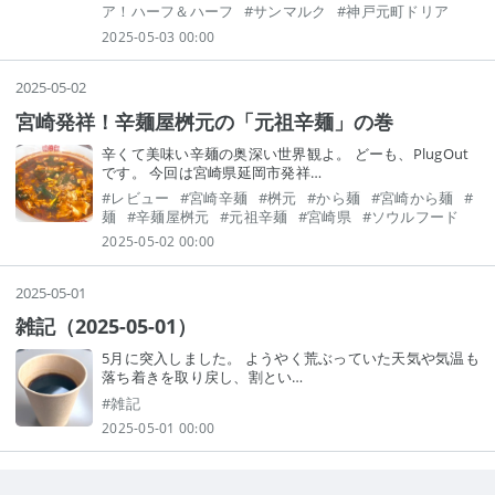
ア！ハーフ＆ハーフ
#
サンマルク
#
神戸元町ドリア
2025-05-03 00:00
2025
-
05
-
02
宮崎発祥！辛麺屋桝元の「元祖辛麺」の巻
辛くて美味い辛麺の奥深い世界観よ。 どーも、PlugOut
です。 今回は宮崎県延岡市発祥…
#
レビュー
#
宮崎辛麺
#
桝元
#
から麺
#
宮崎から麺
#
麺
#
辛麺屋桝元
#
元祖辛麺
#
宮崎県
#
ソウルフード
2025-05-02 00:00
2025
-
05
-
01
雑記（2025-05-01）
5月に突入しました。 ようやく荒ぶっていた天気や気温も
落ち着きを取り戻し、割とい…
#
雑記
2025-05-01 00:00