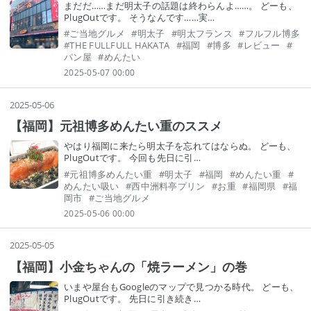
まだだ……まだ明太子の話題は終わらんよ……。 どーも、
PlugOutです。 そうなんです……実…
#
ご当地グルメ
#
明太子
#
明太フランス
#
フルフル博多
#
THE FULLFULL HAKATA
#
福岡
#
博多
#
レビュー
#
パン屋
#
めんたい
2025-05-07 00:00
2025
-
05
-
06
【福岡】元祖博多めんたい重のススメ
やはり福岡に来たら明太子を忘れてはならぬ。 どーも、
PlugOutです。 今回も先日に引…
#
元祖博多めんたい重
#
明太子
#
福岡
#
めんたい重
#
めんたい吸い
#
西中洲料亭プリン
#
お重
#
福岡県
#
福
岡市
#
ご当地グルメ
2025-05-06 00:00
2025
-
05
-
05
【福岡】小金ちゃんの「焼ラーメン」の巻
いまや屋台もGoogleのマップで見つかる時代。 どーも、
PlugOutです。 先日に引き続き…