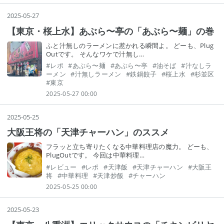
2025
-
05
-
27
【東京・桜上水】あぶら〜亭の「あぶら〜麺」の巻
ふと汁無しのラーメンに惹かれる瞬間よ。 どーも、Plug
Outです。 そんなワケで汁無し…
#
レポ
#
あぶら〜麺
#
あぶら〜亭
#
油そば
#
汁なしラ
ーメン
#
汁無しラーメン
#
鉄鍋餃子
#
桜上水
#
杉並区
#
東京
2025-05-27 00:00
2025
-
05
-
25
大阪王将の「天津チャーハン」のススメ
フラッと立ち寄りたくなる中華料理店の魔力。 どーも、
PlugOutです。 今回は中華料理…
#
レビュー
#
レポ
#
天津飯
#
天津チャーハン
#
大阪王
将
#
中華料理
#
天津炒飯
#
チャーハン
2025-05-25 00:00
2025
-
05
-
23