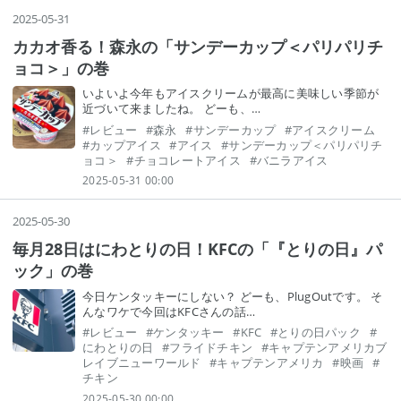
2025
-
05
-
31
カカオ香る！森永の「サンデーカップ＜パリパリチ
ョコ＞」の巻
いよいよ今年もアイスクリームが最高に美味しい季節が
近づいて来ましたね。 どーも、…
#
レビュー
#
森永
#
サンデーカップ
#
アイスクリーム
#
カップアイス
#
アイス
#
サンデーカップ＜パリパリチ
ョコ＞
#
チョコレートアイス
#
バニラアイス
2025-05-31 00:00
2025
-
05
-
30
毎月28日はにわとりの日！KFCの「『とりの日』パ
ック」の巻
今日ケンタッキーにしない？ どーも、PlugOutです。 そ
んなワケで今回はKFCさんの話…
#
レビュー
#
ケンタッキー
#
KFC
#
とりの日パック
#
にわとりの日
#
フライドチキン
#
キャプテンアメリカブ
レイブニューワールド
#
キャプテンアメリカ
#
映画
#
チキン
2025-05-30 00:00