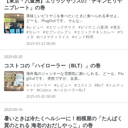
【東京・八重洲】エリックサウスの「チキンビリヤ
ニプレート」の巻
美味しいビリヤニを食べたいときに食べられる幸せよ。
どーも、PlugOutです。 そんな…
#
レビュー
#
エリックサウス
#
ビリヤニ 八重洲
#
東京
#
カレー
#
セブンイレブン
#
エリックチキンカレー
#
ラ
イタ
#
バスマティライス
#
インド料理
2025-05-23 00:00
2025
-
05
-
20
コストコの「ハイローラー（BLT）」の巻
海外風のジャンキーな雰囲気に酔いしれる。 どーも、Plu
gOutです。 突然ですが、会員…
#
ハイローラー
#
レビュー
#
コストコ
#
BLT
#
トルティ
ーヤ
#
Costco
#
ハイローラーBLT
2025-05-20 00:00
2025
-
05
-
16
暑いときは冷たくヘルシーに！相模屋の「たんぱく
質のとれる 海老のおだしやっこ」の巻